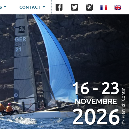
S
CONTACT
...
...