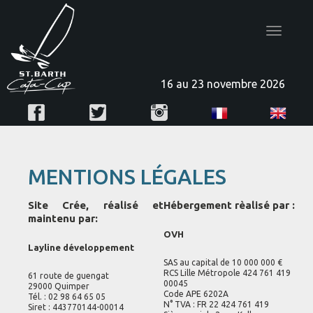
Toggle
navigatio
16 au 23 novembre 2026
MENTIONS LÉGALES
Site Crée, réalisé et
Hébergement rèalisé par :
maintenu par:
OVH
Layline développement
SAS au capital de 10 000 000 €
RCS Lille Métropole 424 761 419
61 route de guengat
00045
29000 Quimper
Code APE 6202A
Tél. : 02 98 64 65 05
N° TVA : FR 22 424 761 419
Siret : 443770144-00014