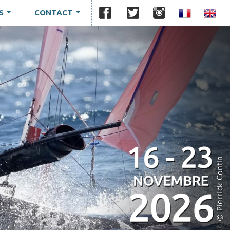
S
CONTACT
...
...