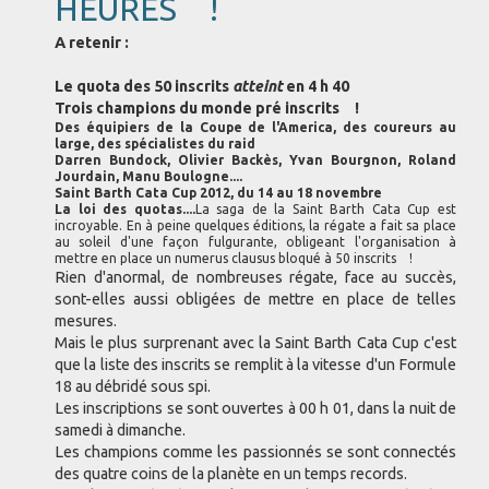
HEURES !
A retenir :
Le quota des 50 inscrits
atteint
en 4 h 40
Trois champions du monde pré inscrits !
Des équipiers de la Coupe de l'America, des coureurs au
large, des spécialistes du raid
Darren Bundock, Olivier Backès, Yvan Bourgnon, Roland
Jourdain, Manu Boulogne....
Saint Barth Cata Cup 2012, du 14 au 18 novembre
La loi des quotas....
La saga de la Saint Barth Cata Cup est
incroyable. En à peine quelques éditions, la régate a fait sa place
au soleil d'une façon fulgurante, obligeant l'organisation à
mettre en place un numerus clausus bloqué à 50 inscrits !
Rien d'anormal, de nombreuses régate, face au succès,
sont-elles aussi obligées de mettre en place de telles
mesures.
Mais le plus surprenant avec la Saint Barth Cata Cup c'est
que la liste des inscrits se remplit à la vitesse d'un Formule
18 au débridé sous spi.
Les inscriptions se sont ouvertes à 00 h 01, dans la nuit de
samedi à dimanche.
Les champions comme les passionnés se sont connectés
des quatre coins de la planète en un temps records.