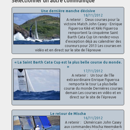
Sélectionner un autre communiqué
Une dernière manche décisive
18/11/2012
A retenir : Deux courses pour la
victoire Match John Casey - Enrique
Figueroa Kiké et Kéki Figueroa
remportent la cinquième Saint
Barth Cata Cup Un rendez-vous
d'exception déjà au calendrier des
coureurs pour 2013 Les courses en
vidéo et en direct sur le site de l'épreuve
« La Saint Barth Cata Cup est la plus belle course du monde.
»
17/11/2012
A retenir : Un tour de l'île
extraordinaire Enrique Figueroa
remporte le tour La plus belle
course du monde Dernières courses
demain Les courses en vidéo et en
direct sur le site de l'épreuve
Le retour de Mischa
16/11/2012
A retenir : L'Américain John Casey
aux commandes Mischa Heemskerk