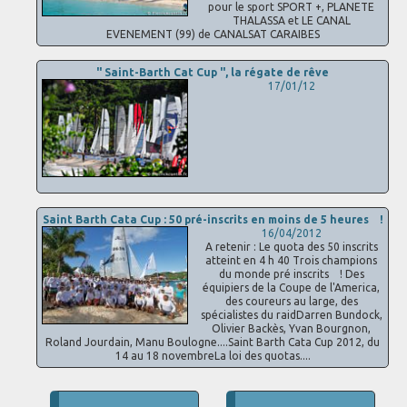
pour le sport SPORT +, PLANETE
THALASSA et LE CANAL
EVENEMENT (99) de CANALSAT CARAIBES
" Saint-Barth Cat Cup ", la régate de rêve
17/01/12
Saint Barth Cata Cup : 50 pré-inscrits en moins de 5 heures !
16/04/2012
A retenir : Le quota des 50 inscrits
atteint en 4 h 40 Trois champions
du monde pré inscrits ! Des
équipiers de la Coupe de l'America,
des coureurs au large, des
spécialistes du raidDarren Bundock,
Olivier Backès, Yvan Bourgnon,
Roland Jourdain, Manu Boulogne....Saint Barth Cata Cup 2012, du
14 au 18 novembreLa loi des quotas....