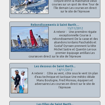
conjure enfin la malchance Deux
courses sur un spot de rêve Tour de
l'île demain Les courses en direct
sur le site de l'épreuve
Rebondissements à Saint Barth…
15/11/2012
A retenir : Une première régate
exceptionnelle Course à
rebondissement De la casse et des
abandons Iordanis Paschalidis et
Gustaf Dyrssen prennent la tête
Michel Sastre et Quentin Leroux
premier équipage antillais Les
courses en direct sur le site de l'épreuve
Les dessous de Saint Barth...
14/11/2012
A retenir : Côte au vent, côte sous le vent Un plan
d'eau technique et tactique Une météo idéale
Manu Boulogne, Fred Moreau, équipiers et
adversaires Les courses en direct sur le site de
l'épreuve
Les filles de Saint Barth...