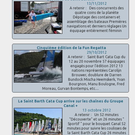
13/11/2012
A retenir : Des concurrents des
quatre coins de la planète
Dépotage des containers et
assemblage des bateaux Premières
navigations et derniers réglages Un
équipage entièrement féminin
Cinquième édition de la Fun Regatta
29/10/2012
A retenir : Saint Bart Cata Cup du
12 au 20 novembre 57 équipages
engagés pour l'édition 2012 13
nations représentées Carolijn
Brouwer, doublure de Darren
Bundock Mischa Heemskerk, Yvan
Bourgnon, Manu Boulogne, Fred
Moreau, Gurvan Bontemps, etc....
La Saint Barth Cata Cup arrive sur les chaînes du Groupe
Canal +
13 octobre 2012
A retenir : Un 52 minutes
"Découverte" et un 26 minutes "
Sportif " pour le bouquet Canal 52
minutes pour suivre les coulisses de
la Saint Barth Cata Cup 26 minutes