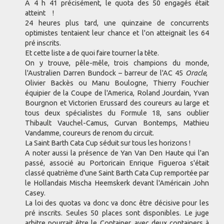
A 4 h 41 précisément, le quota des 50 engagés était
atteint !
24 heures plus tard, une quinzaine de concurrents
optimistes tentaient leur chance et l'on atteignait les 64
pré inscrits.
Et cette liste a de quoi faire tourner la tête.
On y trouve, pêle-mêle, trois champions du monde,
l'Australien Darren Bundock – barreur de l'AC 45
Oracle
,
Olivier Backès ou Manu Boulogne, Thierry Fouchier
équipier de la Coupe de l'America, Roland Jourdain, Yvan
Bourgnon et Victorien Erussard des coureurs au large et
tous deux spécialistes du Formule 18, sans oublier
Thibault Vauchel-Camus, Gurvan Bontemps, Mathieu
Vandamme, coureurs de renom du circuit.
La Saint Barth Cata Cup séduit sur tous les horizons !
A noter aussi la présence de Yan Van Den Haute qui l'an
passé, associé au Portoricain Enrique Figueroa s'était
classé quatrième d'une Saint Barth Cata Cup remportée par
le Hollandais Mischa Heemskerk devant l'Américain John
Casey.
La loi des quotas va donc va donc être décisive pour les
pré inscrits. Seules 50 places sont disponibles. Le juge
arbitre pourrait être le Container, avec deux containers à