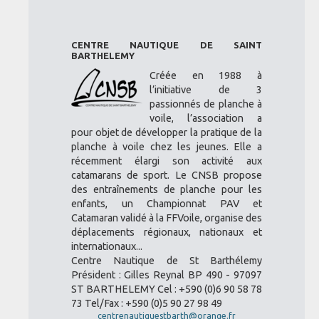
CENTRE NAUTIQUE DE SAINT
BARTHELEMY
Créée en 1988 à
l’initiative de 3
passionnés de planche à
voile, l’association a
pour objet de développer la pratique de la
planche à voile chez les jeunes. Elle a
récemment élargi son activité aux
catamarans de sport. Le CNSB propose
des entraînements de planche pour les
enfants, un Championnat PAV et
Catamaran validé à la FFVoile, organise des
déplacements régionaux, nationaux et
internationaux...
Centre Nautique de St Barthélemy
Président : Gilles Reynal BP 490 - 97097
ST BARTHELEMY Cel : +590 (0)6 90 58 78
73 Tel/Fax : +590 (0)5 90 27 98 49
centrenautiquestbarth@orange.fr