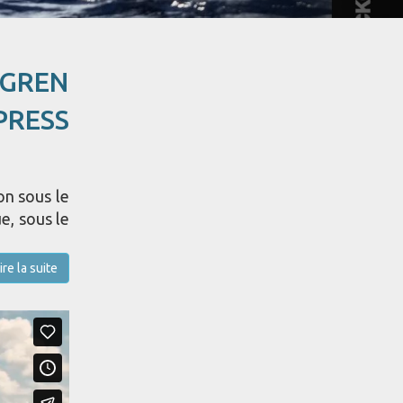
NGREN
PRESS
on sous le
e, sous le
ire la suite