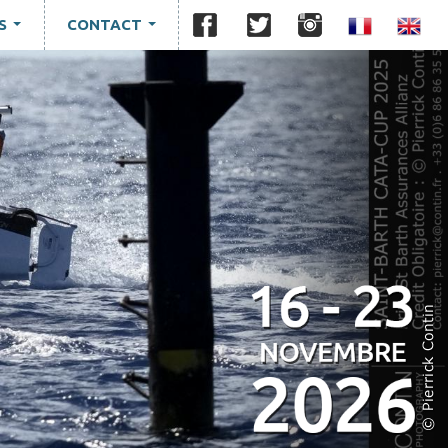
S
CONTACT
...
...