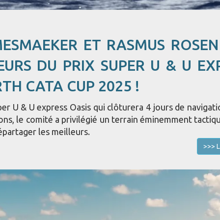
MESMAEKER ET RASMUS ROSE
EURS DU PRIX SUPER U & U EX
RTH CATA CUP 2025 !
er U & U express Oasis qui clôturera 4 jours de navigati
ons, le comité a privilégié un terrain éminemment tactiqu
épartager les meilleurs.
>>> L