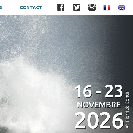
S
CONTACT
...
...