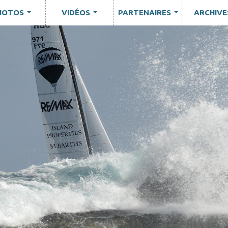
HOTOS
VIDÉOS
PARTENAIRES
ARCHIVE
...
...
...