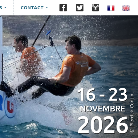
S
CONTACT
...
...