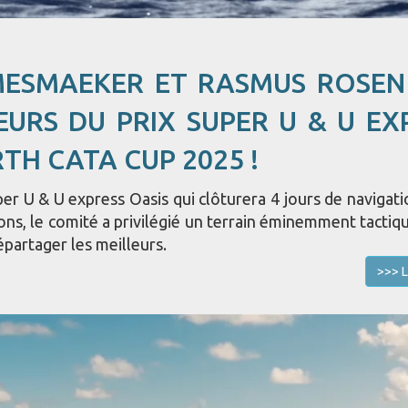
MESMAEKER ET RASMUS ROSE
EURS DU PRIX SUPER U & U EX
RTH CATA CUP 2025 !
er U & U express Oasis qui clôturera 4 jours de navigati
ons, le comité a privilégié un terrain éminemment tactiqu
épartager les meilleurs.
>>> L