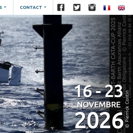
S
CONTACT
...
...