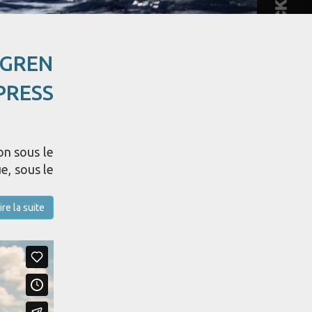
NGREN
PRESS
on sous le
e, sous le
ire la suite