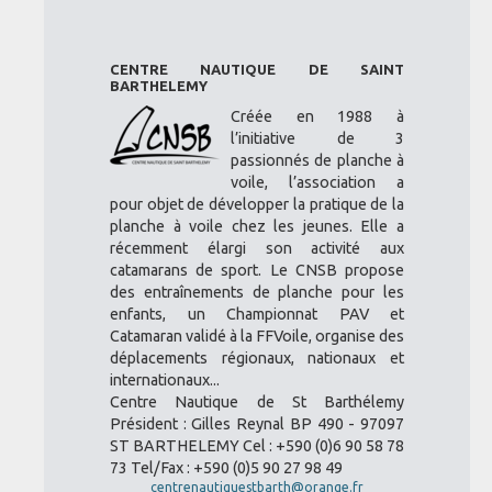
CENTRE NAUTIQUE DE SAINT
BARTHELEMY
Créée en 1988 à
l’initiative de 3
passionnés de planche à
voile, l’association a
pour objet de développer la pratique de la
planche à voile chez les jeunes. Elle a
récemment élargi son activité aux
catamarans de sport. Le CNSB propose
des entraînements de planche pour les
enfants, un Championnat PAV et
Catamaran validé à la FFVoile, organise des
déplacements régionaux, nationaux et
internationaux...
Centre Nautique de St Barthélemy
Président : Gilles Reynal BP 490 - 97097
ST BARTHELEMY Cel : +590 (0)6 90 58 78
73 Tel/Fax : +590 (0)5 90 27 98 49
centrenautiquestbarth@orange.fr